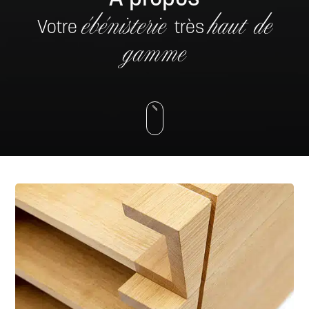
ébénisterie
haut de
Votre
très
gamme